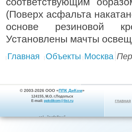
соответствующим образо
(Поверх асфальта наката
основе резиновой кро
Установлены мачты освещ
Главная
Объекты
Москва
Пер
© 2003-2026 ООО «
ППК ДиКом
»
124155, М.О. г.Подольск
E-mail:
ppkdikom@list.ru
ГЛАВНАЯ
rel ="nofollow"