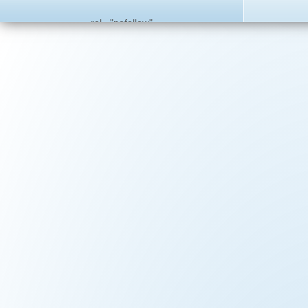
rel ="nofollow"